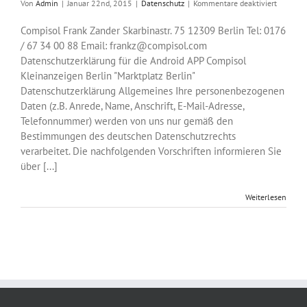
für
Von
Admin
|
Januar 22nd, 2015
|
Datenschutz
|
Kommentare deaktiviert
Datensc
Mobile
Compisol Frank Zander Skarbinastr. 75 12309 Berlin Tel: 0176
APP
/ 67 34 00 88 Email: frankz@compisol.com
Datenschutzerklärung für die Android APP Compisol
Kleinanzeigen Berlin "Marktplatz Berlin"
Datenschutzerklärung Allgemeines Ihre personenbezogenen
Daten (z.B. Anrede, Name, Anschrift, E-Mail-Adresse,
Telefonnummer) werden von uns nur gemäß den
Bestimmungen des deutschen Datenschutzrechts
verarbeitet. Die nachfolgenden Vorschriften informieren Sie
über [...]
Weiterlesen